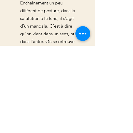
Enchainement un peu
différent de posture, dans la
salutation à la lune, il s’agit
d’un mandala. C’est à dire
qu’on vient dans un sens, puis
dans l’autre. On se retrouve
donc à l’envers sur le tapis, ce
qui peut préter à confusion et
perturber.
Difficile de pratiquer avec la
prof derrière soi, sans la voir.
Ca demande un peu plus de
concentration sur les mots
utilisés, et de se faire
confiance pour mettre en
mouvement ce que les mots