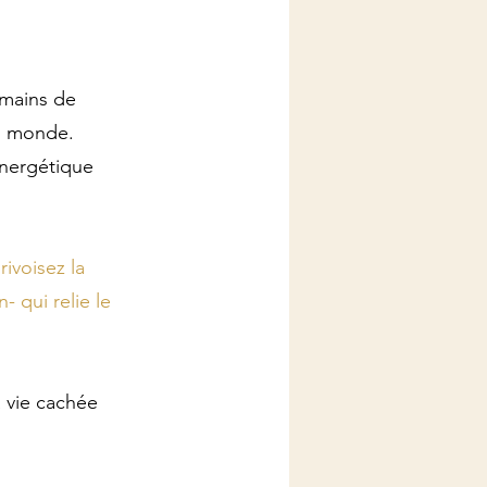
 mains de
 au monde.
nergétique
ivoisez la
 qui relie le
a vie cachée