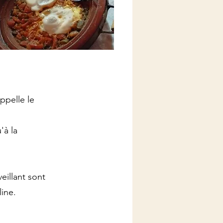
ppelle le
'à la
eillant sont
line.