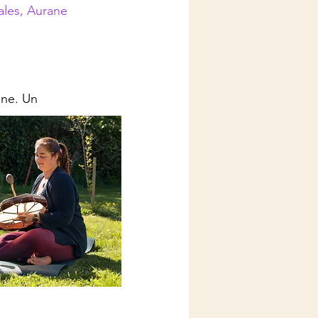
cales, Aurane
ine. Un