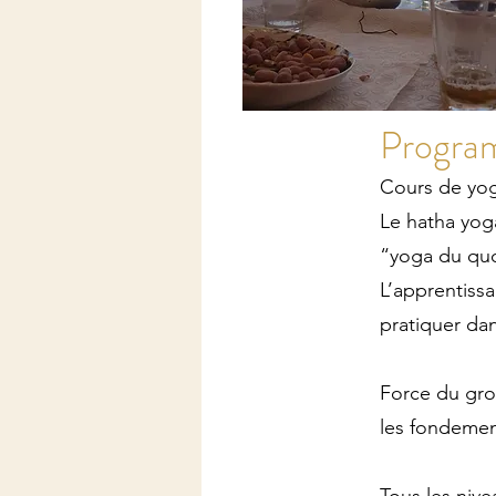
Progra
Cours de yoga
Le hatha yog
“yoga du quot
L’apprentiss
pratiquer da
Force du gro
les fondemen