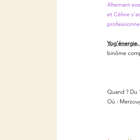
Alternant exe
et Céline s'
professionnel
Yog’énergie
binôme compl
Quand ? Du 1
Où : Merzou